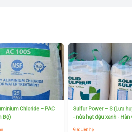
uminium Chloride – PAC
Sulfur Power – S (Lưu h
n Độ)
- nửa hạt đậu xanh - Hàn
hệ
Giá: Liên hệ