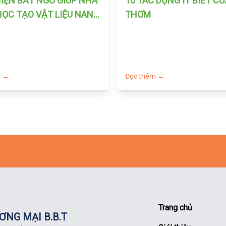
IỆN BẤT NGỜ GIÚP NHÀ
10 TÁC DỤNG ÍT BIÊT C
ỌC TẠO VẬT LIỆU NANO
THƠM
G THƯ
m →
Đọc thêm →
Trang chủ
ƠNG MẠI B.B.T