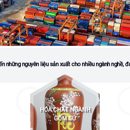
n những nguyên liệu sản xuất cho nhiều ngành nghề, đ
HÓA CHẤT NGÀNH
GỐM SỨ