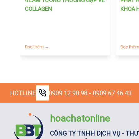
4 LẦM TƯỞNG THƯỜNG GẶP VỀ
PHÁT H
COLLAGEN
KHOA H
TRỊ UN
Đọc thêm →
Đọc thê
HOTLINE
0909 12 90 98 - 0909 67 46 43
hoachatonline
CÔNG TY TNHH DỊCH VỤ - THƯ