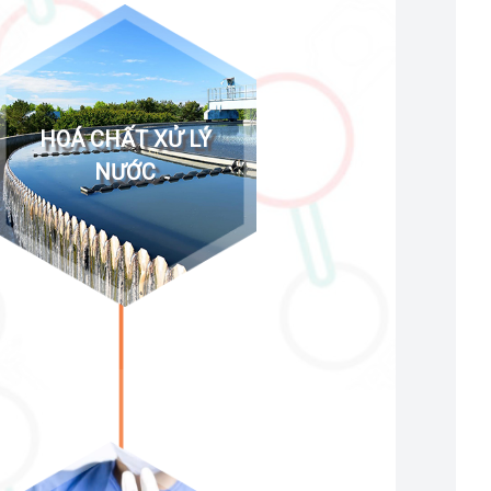
HOÁ CHẤT XỬ LÝ
NƯỚC