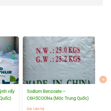
Next 
uỳnh vẩy
Sodium Benzoate –
Pol
 Quốc)
C6H5COONa (Móc Trung Quốc)
600
Giá: Liên hệ
Giá: 