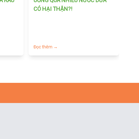
ỦA RAU
UỐNG QUÁ NHIỀU NƯỚC DỪA
BÁC
CÓ HẠI THẬN?!
GIÚ
Đọc thêm →
Đọc 