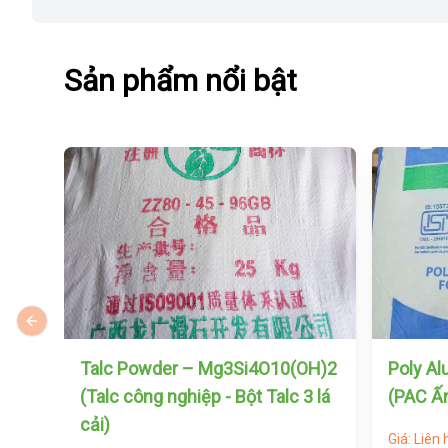
Sản phẩm nổi bật
Previous slide
Talc Powder – Mg3Si4O10(OH)2
Poly Al
(Talc công nghiệp - Bột Talc 3 lá
(PAC Ấ
cải)
Giá: Liên 