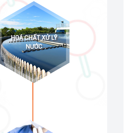
HOÁ CHẤT XỬ LÝ
NƯỚC