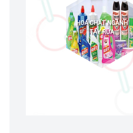
HOÁ CHẤT NGÀNH
TẨY RỬA