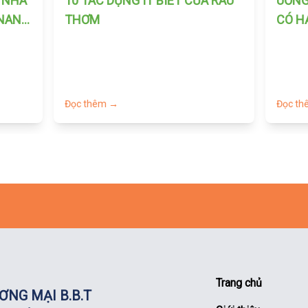
P NHÀ
10 TÁC DỤNG ÍT BIÊT CỦA RAU
UỐNG
 NANO
THƠM
CÓ H
Đọc thêm →
Đọc t
Trang chủ
ƠNG MẠI B.B.T