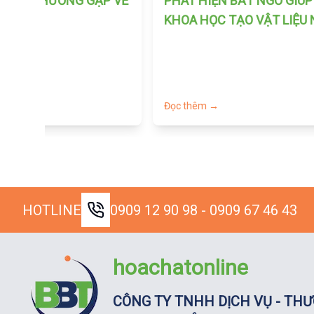
ƯỞNG THƯỜNG GẶP VỀ
PHÁT HIỆN BẤT NGỜ GIÚ
EN
KHOA HỌC TẠO VẬT LIỆU
TRỊ UNG THƯ
→
Đọc thêm →
HOTLINE
0909 12 90 98 - 0909 67 46 43
hoachatonline
CÔNG TY TNHH DỊCH VỤ - THƯ