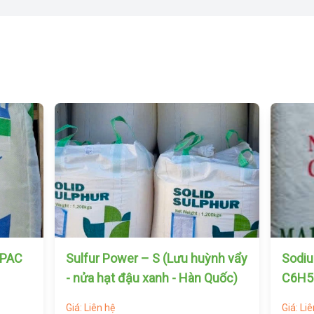
nh vẩy
Sodium Benzoate –
Polye
Quốc)
C6H5COONa (Móc Trung Quốc)
600)
Giá: Liên hệ
Giá: Li