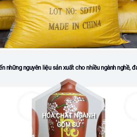
n những nguyên liệu sản xuất cho nhiều ngành nghề, đ
HÓA CHẤT NGÀNH
GỐM SỨ