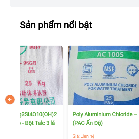
Sản phẩm nổi bật
Previous slide
minium Chloride – PAC
Sulfur Power – S (Lưu huỳ
 Độ)
- nửa hạt đậu xanh - Hàn 
Giá: Liên hệ