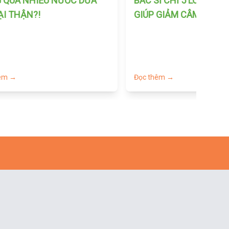
 QUÁ NHIỀU NƯỚC DỪA
BÁC SĨ CHỈ 5 LOẠI TRÁ
ẠI THẬN?!
GIÚP GIẢM CÂM
hêm →
Đọc thêm →