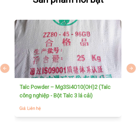
Previous slide
Ne
Talc Powder – Mg3Si4O10(OH)2 (Talc
P
công nghiệp - Bột Talc 3 lá cải)
Đ
Giá: Liên hệ
Gi