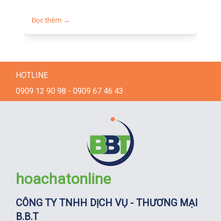
Đọc thêm →
Đọ
HOTLINE
0909 12 90 98 - 0909 67 46 43
hoachatonline
CÔNG TY TNHH DỊCH VỤ - THƯƠNG MẠI
B.B.T