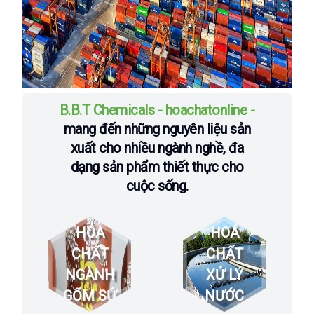
B.B.T Chemicals - hoachatonline -
mang đến những nguyên liệu sản
xuất cho nhiều ngành nghề, đa
dạng sản phẩm thiết thực cho
cuộc sống.
HÓA
HOÁ
CHẤT
CHẤT
NGÀNH
XỬ LÝ
GỐM SỨ
NƯỚC