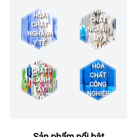
HOÁ
HOÁ
CHẤT
CHẤT
NGÀNH
NGHÀNH
MỸ
Y TẾ
PHẨM
HOÁ
HÓA
CHẤT
CHẤT
NGÀNH
CÔNG
TẨY
NGHIỆP
RỬA
Sản phẩm nổi bật