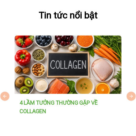
Tin tức nổi bật
Previous slide
Ne
4 LẦM TƯỞNG THƯỜNG GẶP VỀ
P
COLLAGEN
H