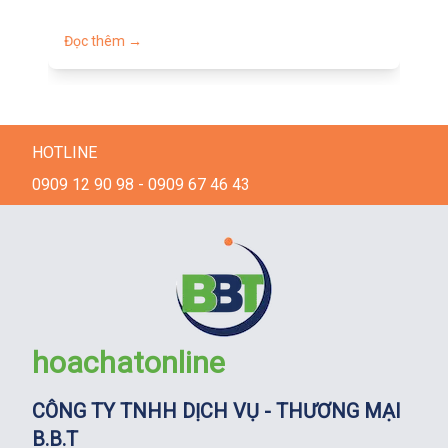
Đọ
Đọc thêm →
HOTLINE
0909 12 90 98 - 0909 67 46 43
hoachatonline
CÔNG TY TNHH DỊCH VỤ - THƯƠNG MẠI
B.B.T