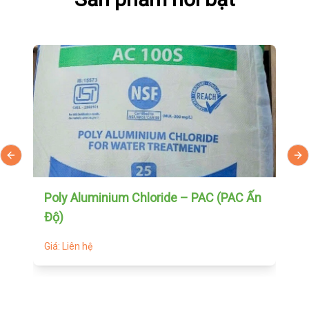
Previous slide
Ne
Poly Aluminium Chloride – PAC (PAC Ấn
S
Độ)
h
Giá: Liên hệ
Gi