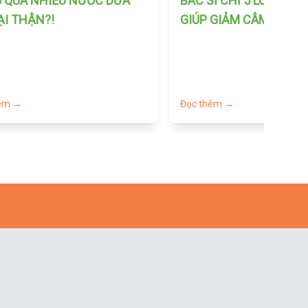
 QUÁ NHIỀU NƯỚC DỪA
BÁC SĨ CHỈ 5 LOẠI TRÁ
ẠI THẬN?!
GIÚP GIẢM CÂM
hêm →
Đọc thêm →