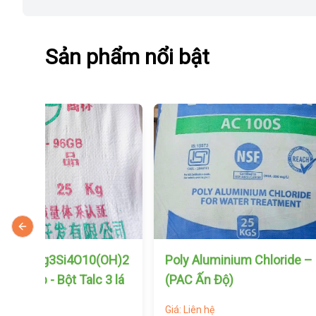
Sản phẩm nổi bật
Previous slide
minium Chloride – PAC
Sulfur Power – S (Lưu huỳ
 Độ)
- nửa hạt đậu xanh - Hàn 
Giá: Liên hệ