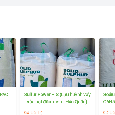
nh vẩy
Sodium Benzoate –
Polye
Quốc)
C6H5COONa (Móc Trung Quốc)
600)
Giá: Liên hệ
Giá: Li