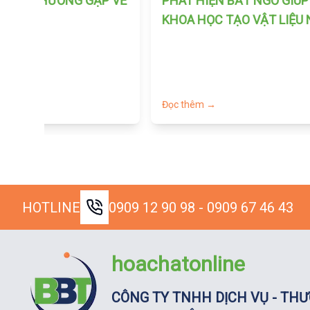
ƯỞNG THƯỜNG GẶP VỀ
PHÁT HIỆN BẤT NGỜ GIÚ
EN
KHOA HỌC TẠO VẬT LIỆU
TRỊ UNG THƯ
→
Đọc thêm →
HOTLINE
0909 12 90 98 - 0909 67 46 43
hoachatonline
CÔNG TY TNHH DỊCH VỤ - THƯ