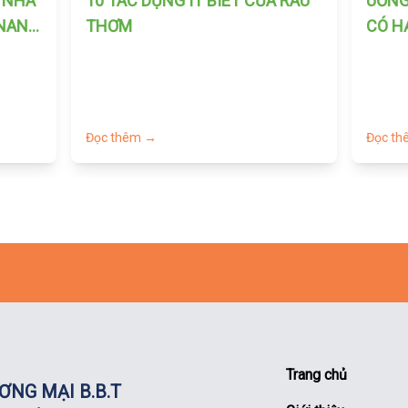
P NHÀ
10 TÁC DỤNG ÍT BIÊT CỦA RAU
UỐNG
 NANO
THƠM
CÓ H
Đọc thêm →
Đọc t
Trang chủ
ƠNG MẠI B.B.T