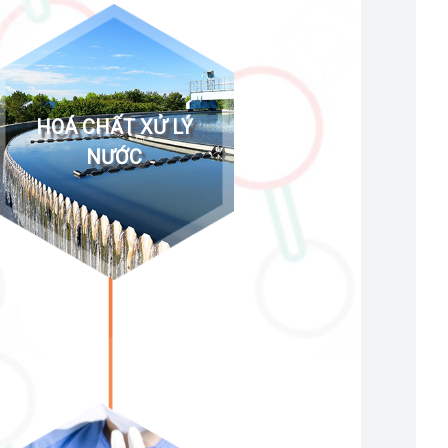
HOÁ CHẤT XỬ LÝ
NƯỚC