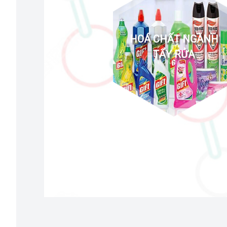
HOÁ CHẤT NGÀNH
TẨY RỬA