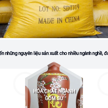
n những nguyên liệu sản xuất cho nhiều ngành nghề, đ
HÓA CHẤT NGÀNH
GỐM SỨ