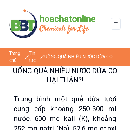
hoachatonline
Chemicals for Life
Trang
Tin
UỐNG QUÁ NHIỀU NƯỚC DỪA CÓ
chủ
tức
HẠI THẬN?!
UỐNG QUÁ NHIỀU NƯỚC DỪA CÓ
HẠI THẬN?!
Trung bình một quả dừa tươi 
cung cấp khoảng 250-300 ml 
nước, 600 mg kali (K), khoảng 
252 mg natri (Na), 57,6 mg canxi 