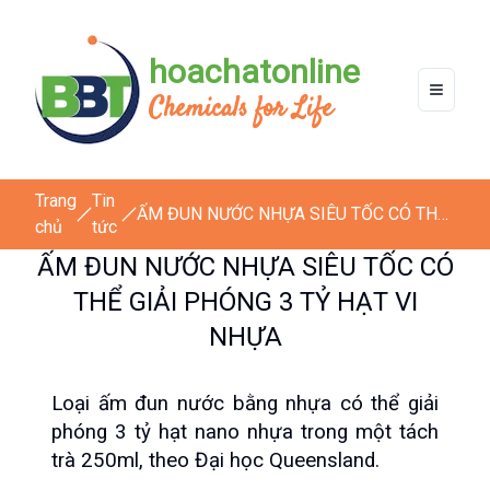
hoachatonline
Chemicals for Life
Trang
Tin
ẤM ĐUN NƯỚC NHỰA SIÊU TỐC CÓ THỂ
chủ
tức
GIẢI PHÓNG 3 TỶ HẠT VI NHỰA
ẤM ĐUN NƯỚC NHỰA SIÊU TỐC CÓ
THỂ GIẢI PHÓNG 3 TỶ HẠT VI
NHỰA
Loại ấm đun nước bằng nhựa có thể giải 
phóng 3 tỷ hạt nano nhựa trong một tách 
trà 250ml, theo Đại học Queensland.