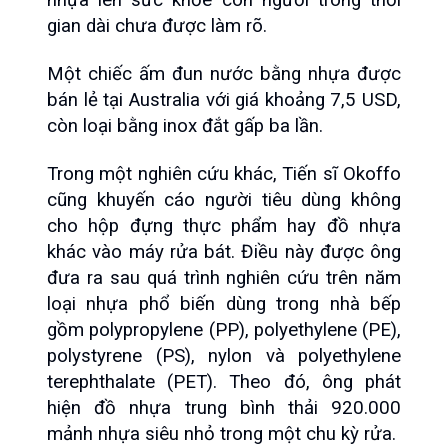
nhựa lên sức khỏe con người trong thời 
gian dài chưa được làm rõ.
Một chiếc ấm đun nước bằng nhựa được 
bán lẻ tại Australia với giá khoảng 7,5 USD, 
còn loại bằng inox đắt gấp ba lần.
Trong một nghiên cứu khác, Tiến sĩ Okoffo 
cũng khuyến cáo người tiêu dùng không 
cho hộp đựng thực phẩm hay đồ nhựa 
khác vào máy rửa bát. Điều này được ông 
đưa ra sau quá trình nghiên cứu trên năm 
loại nhựa phổ biến dùng trong nhà bếp 
gồm polypropylene (PP), polyethylene (PE), 
polystyrene (PS), nylon và polyethylene 
terephthalate (PET). Theo đó, ông phát 
hiện đồ nhựa trung bình thải 920.000 
mảnh nhựa siêu nhỏ trong một chu kỳ rửa.