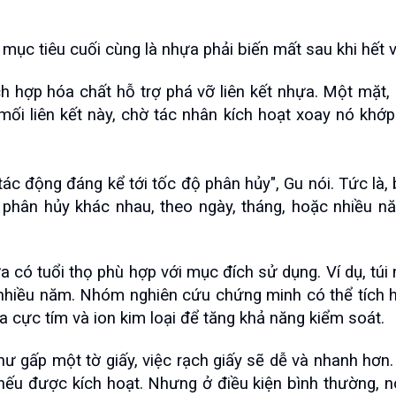
i mục tiêu cuối cùng là nhựa phải biến mất sau khi hết 
ích hợp hóa chất hỗ trợ phá vỡ liên kết nhựa. Một mặt,
mối liên kết này, chờ tác nhân kích hoạt xoay nó khớp 
 tác động đáng kể tới tốc độ phân hủy", Gu nói. Tức là,
hân hủy khác nhau, theo ngày, tháng, hoặc nhiều năm.
ó tuổi thọ phù hợp với mục đích sử dụng. Ví dụ, túi ni
g nhiều năm. Nhóm nghiên cứu chứng minh có thể tích 
ia cực tím và ion kim loại để tăng khả năng kiểm soát.
như gấp một tờ giấy, việc rạch giấy sẽ dễ và nhanh hơn.
nếu được kích hoạt. Nhưng ở điều kiện bình thường, n