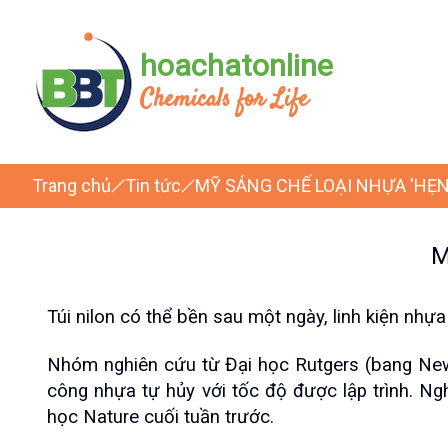
hoachatonline
Chemicals for Life
Trang chủ
Tin tức
MỸ SÁNG CHẾ LOẠI NHỰA 'HẸN
M
Túi nilon có thể bền sau một ngày, linh kiện nhự
Nhóm nghiên cứu từ Đại học Rutgers (bang New 
công nhựa tự hủy với tốc độ được lập trình. Ng
học Nature cuối tuần trước.