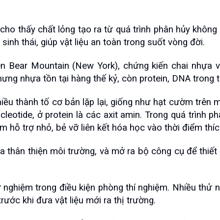
cho thấy chất lỏng tạo ra từ quá trình phân hủy không
h thái, giúp vật liệu an toàn trong suốt vòng đời.
iên Bear Mountain (New York), chứng kiến chai nhựa 
ng nhựa tồn tại hàng thế kỷ, còn protein, DNA trong tự 
iều thành tố cơ bản lặp lại, giống như hạt cườm trên m
otide, ở protein là các axit amin. Trong quá trình phâ
 hỗ trợ nhỏ, bẻ vỡ liên kết hóa học vào thời điểm thíc
thân thiện môi trường, và mở ra bộ công cụ để thiết 
hử nghiệm trong điều kiện phòng thí nghiệm. Nhiều thử
ước khi đưa vật liệu mới ra thị trường.