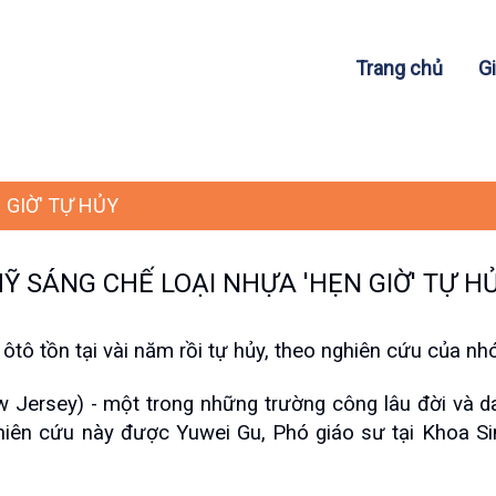
Trang chủ
Gi
 GIỜ' TỰ HỦY
Ỹ SÁNG CHẾ LOẠI NHỰA 'HẸN GIỜ' TỰ H
a ôtô tồn tại vài năm rồi tự hủy, theo nghiên cứu của 
Jersey) - một trong những trường công lâu đời và da
hiên cứu này được Yuwei Gu, Phó giáo sư tại Khoa Si