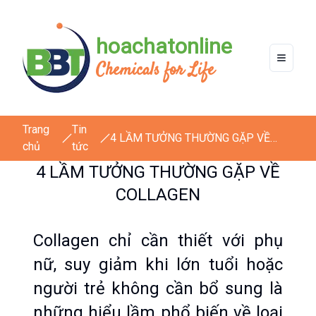
hoachatonline
Chemicals for Life
Trang
Tin
4 LẦM TƯỞNG THƯỜNG GẶP VỀ
chủ
tức
COLLAGEN
4 LẦM TƯỞNG THƯỜNG GẶP VỀ
COLLAGEN
Collagen chỉ cần thiết với phụ 
nữ, suy giảm khi lớn tuổi hoặc 
người trẻ không cần bổ sung là 
những hiểu lầm phổ biến về loại 