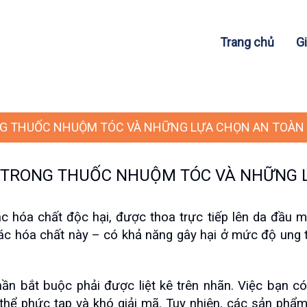
Trang chủ
Gi
NG THUỐC NHUỘM TÓC VÀ NHỮNG LỰA CHỌN AN TOÀN
I TRONG THUỐC NHUỘM TÓC VÀ NHỮNG 
hóa chất độc hại, được thoa trực tiếp lên da đầu mỗi
các hóa chất này – có khả năng gây hại ở mức độ ung t
n bắt buộc phải được liệt kê trên nhãn. Việc bạn có
thể phức tạp và khó giải mã. Tuy nhiên, các sản phẩm