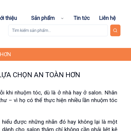
ới thiệu
Sản phẩm
Tin tức
Liên hệ
 HƠN
LỰA CHỌN AN TOÀN HƠN
 khi nhuộm tóc, dù là ở nhà hay ở salon. Nhân 
hư – vì họ có thể thực hiện nhiều lần nhuộm tóc 
 hiểu được những nhãn đó hay không lại là một 
 dành cho salon thậm chí không cần phải liệt kê 