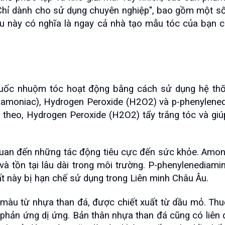
hỉ dành cho sử dụng chuyên nghiệp", bao gồm một số l
Điều này có nghĩa là ngay cả nhà tạo mẫu tóc của bạn 
thuốc nhuộm tóc hoạt động bằng cách sử dụng hệ th
moniac), Hydrogen Peroxide (H2O2) và p-phenylenedia
p theo, Hydrogen Peroxide (H2O2) tẩy trắng tóc và giú
uan đến những tác động tiêu cực đến sức khỏe. Amon
 và tồn tại lâu dài trong môi trường. P-phenylenediamin
ất này bị hạn chế sử dụng trong Liên minh Châu Âu.
 màu từ nhựa than đá, được chiết xuất từ ​​dầu mỏ. Th
phản ứng dị ứng. Bản thân nhựa than đá cũng có liên q