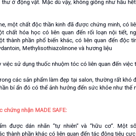
thư ở động vật. Mặc dù vậy, không giống như hầu hết
, một chất độc thần kinh đã được chứng minh, có liên
 chất hóa học có liên quan đến rối loạn nội tiết, n
ột thành phần phổ biến khác, có liên quan đến độc tí
dantoin, Methylisothiazolinone và hương liệu
việc sử dụng thuốc nhuộm tóc có liên quan đến việc t
ong các sản phẩm làm đẹp tại salon, thường rất khó để 
 phần bí ẩn đó có thể ảnh hưởng đến sức khỏe như thế 
ợc chứng nhận MADE SAFE:
ẩm được dán nhãn “tự nhiên” và “hữu cơ”. Một 
ác thành phần khác có liên quan đến tác động tiêu cự