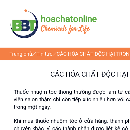
hoachatonline
Chemicals for Life
Trang chủ
Tin tức
CÁC HÓA CHẤT ĐỘC HẠI TRO
CÁC HÓA CHẤT ĐỘC HẠ
Thuốc nhuộm tóc thông thường được làm từ các 
viên salon thậm chí còn tiếp xúc nhiều hơn với 
trong một ngày.
Khi mua thuốc nhuộm tóc ở cửa hàng, thành phầ
chuyện khác, vì các thành phần được liệt kê có 