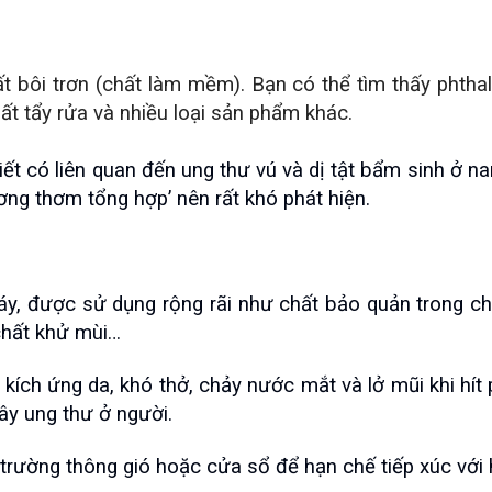
 bôi trơn (chất làm mềm). Bạn có thể tìm thấy phtha
hất tẩy rửa và nhiều loại sản phẩm khác.
tiết có liên quan đến ung thư vú và dị tật bẩm sinh ở 
ơng thơm tổng hợp’ nên rất khó phát hiện.
áy, được sử dụng rộng rãi như chất bảo quản trong 
chất khử mùi…
kích ứng da, khó thở, chảy nước mắt và lở mũi khi hít 
ây ung thư ở người.
trường thông gió hoặc cửa sổ để hạn chế tiếp xúc với 