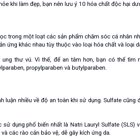
ỏe khi làm đẹp, bạn nên lưu ý 10 hóa chất độc hại d
ọc trong một loạt các sản phẩm chăm sóc cá nhân như
n ứng khác nhau tùy thuộc vào loại hóa chất và loại d
n ung thư vú. Vì thế, để an tâm hơn, bạn có thể tì
paraben, propylparaben và butylparaben.   
h luận nhiều về độ an toàn khi sử dụng. Sulfate cũng
 sử dụng phổ biến nhất là Natri Lauryl Sulfate (SLS) và
 và các rào cản bảo vệ, dễ gây kích ứng da.