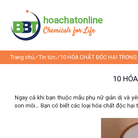
hoachatonline
Chemicals for Life
Trang chủ
Tin tức
10 HÓA CHẤT ĐỘC HẠI TRONG
10 HÓA
Ngay cả khi bạn thuộc mẫu phụ nữ giản dị và yê
son môi… Bạn có biết các loại hóa chất độc hại 