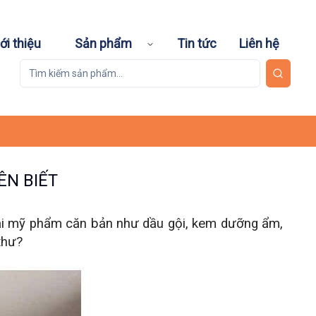
ới thiệu
Sản phẩm
Tin tức
Liên hệ
ÊN BIẾT
oại mỹ phẩm căn bản như dầu gội, kem dưỡng ẩm, 
thư?