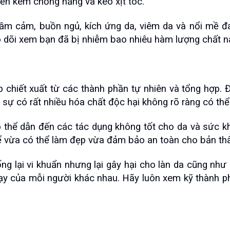
n kem chống nắng và keo xịt tóc.
ầm cảm, buồn ngủ, kích ứng da, viêm da và nổi mề đay
 dõi xem bạn đã bị nhiễm bao nhiêu hàm lượng chất n
chiết xuất từ các thành phần tự nhiên và tổng hợp.
sự có rất nhiều hóa chất độc hại không rõ ràng có thể
thể dẫn đến các tác dụng không tốt cho da và sức khỏ
ể vừa có thể làm đẹp vừa đảm bảo an toàn cho bản thâ
 lại vi khuẩn nhưng lại gây hại cho làn da cũng như
ạy của mỗi người khác nhau. Hãy luôn xem kỹ thành p