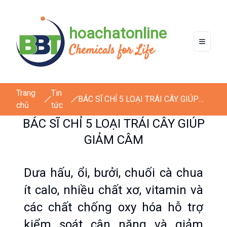
hoachatonline
Chemicals for Life
Trang
Tin
BÁC SĨ CHỈ 5 LOẠI TRÁI CÂY GIÚP
chủ
tức
GIẢM CÂM
BÁC SĨ CHỈ 5 LOẠI TRÁI CÂY GIÚP
GIẢM CÂM
Dưa hấu, ổi, bưởi, chuối cà chua 
ít calo, nhiều chất xơ, vitamin và 
các chất chống oxy hóa hỗ trợ 
kiểm soát cân nặng và giảm 