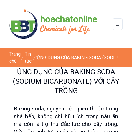
hoachatonline
Chemicals for Life
Trang
Tin
ỨNG DỤNG CỦA BAKING SODA (SODIUM
chủ
tức
BICARBONATE) VỚI CÂY TRỒNG
ỨNG DỤNG CỦA BAKING SODA
(SODIUM BICARBONATE) VỚI CÂY
TRỒNG
Baking soda, nguyên liệu quen thuộc trong 
nhà bếp, không chỉ hữu ích trong nấu ăn 
mà còn là trợ thủ đắc lực cho cây trồng. 
Với đặc tính tự nhiên và an toàn, baking 