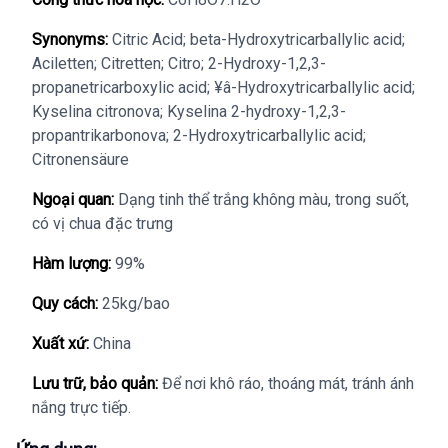
Synonyms:
Citric Acid; beta-Hydroxytricarballylic acid;
Aciletten; Citretten; Citro; 2-Hydroxy-1,2,3-
propanetricarboxylic acid; ¥â-Hydroxytricarballylic acid;
Kyselina citronova; Kyselina 2-hydroxy-1,2,3-
propantrikarbonova; 2-Hydroxytricarballylic acid;
Citronensäure
Ngoại quan:
Dạng tinh thể trắng không màu, trong suốt,
có vị chua đặc trưng
Hàm lượng:
99%
Quy cách:
25kg/bao
Xuất xứ:
China
Lưu trữ, bảo quản:
Để nơi khô ráo, thoáng mát, tránh ánh
nắng trực tiếp.