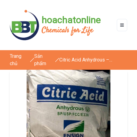
hoachatonline
Chemicals for Life
Trang
Sản
Citric Acid Anhydrous –
chủ
phẩm
C6H8O7