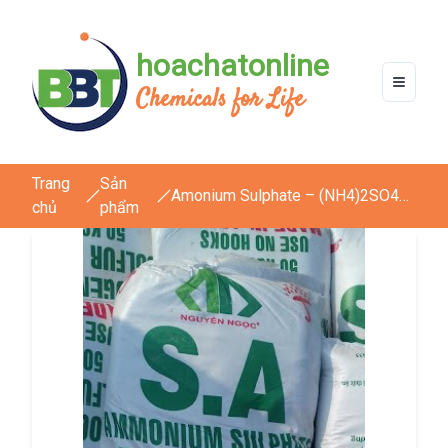
hoachatonline
Chemicals for Life
Trang
Sản
Amonium Sulphate – (NH4)2SO4
chủ
phẩm
(Phân SA)