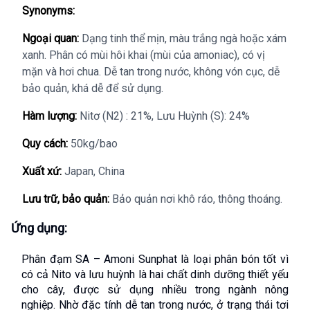
Synonyms:
Ngoại quan:
Dạng tinh thể mịn, màu trắng ngà hoặc xám
xanh. Phân có mùi hôi khai (mùi của amoniac), có vị
mặn và hơi chua. Dễ tan trong nước, không vón cục, dễ
bảo quản, khá dễ để sử dụng.
Hàm lượng:
Nitơ (N2) : 21%, Lưu Huỳnh (S): 24%
Quy cách:
50kg/bao
Xuất xứ:
Japan, China
Lưu trữ, bảo quản:
Bảo quản nơi khô ráo, thông thoáng.
Ứng dụng:
Phân đạm SA – Amoni Sunphat là loại phân bón tốt vì 
có cả Nito và lưu huỳnh là hai chất dinh dưỡng thiết yếu 
cho cây, được sử dụng nhiều trong ngành nông 
nghiệp. Nhờ đặc tính dễ tan trong nước, ở trạng thái tơi 