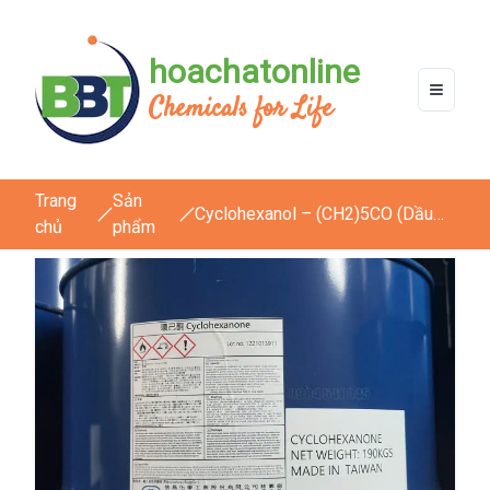
hoachatonline
Chemicals for Life
Trang
Sản
Cyclohexanol – (CH2)5CO (Dầu
chủ
phẩm
ông già)