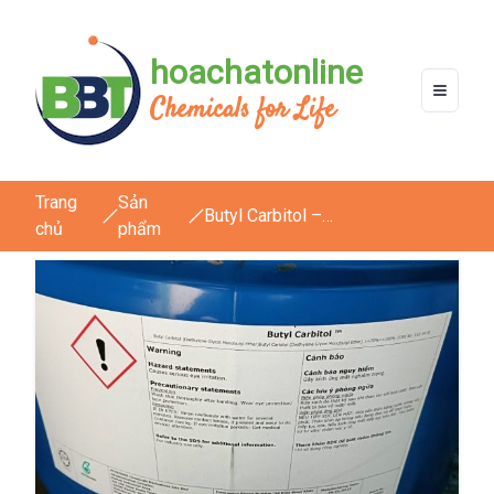
hoachatonline
Chemicals for Life
Trang
Sản
Butyl Carbitol –
chủ
phẩm
C4H9(OCH2CH2)OH