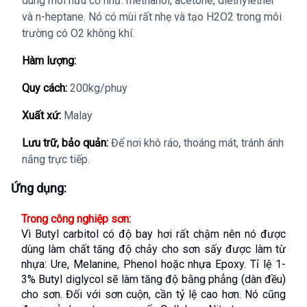
dung môi hữu cơ như: methanol, acetone, diethylether
và n-heptane. Nó có mùi rất nhẹ và tạo H2O2 trong môi
trường có O2 không khí.
Hàm lượng:
Quy cách:
200kg/phuy
Xuất xứ:
Malay
Lưu trữ, bảo quản:
Để nơi khô ráo, thoáng mát, tránh ánh
nắng trực tiếp.
Ứng dụng:
Trong công nghiệp sơn:
Vì Butyl carbitol có độ bay hơi rất chậm nên nó được 
dùng làm chất tăng độ chảy cho sơn sấy được làm từ 
nhựa: Ure, Melanine, Phenol hoặc nhựa Epoxy. Tỉ lệ 1-
3% Butyl diglycol sẽ làm tăng độ bằng phẳng (dàn đều) 
cho sơn. Đối với sơn cuộn, cần tỷ lệ cao hơn. Nó cũng 