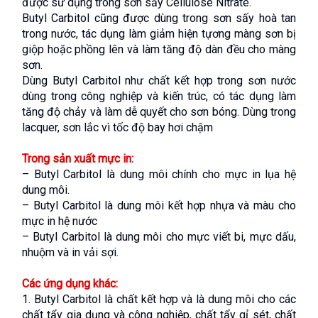
được sử dụng trong sơn sấy Cellulose Nitrate.
Butyl Carbitol cũng được dùng trong sơn sấy hoà tan 
trong nước, tác dụng làm giảm hiện tựơng màng sơn bị 
giộp hoặc phồng lên và làm tăng độ dàn đều cho màng 
sơn.
Dùng Butyl Carbitol như chất kết hợp trong sơn nước 
dùng trong công nghiệp và kiến trúc, có tác dụng làm 
tăng độ chảy và làm dễ quyết cho sơn bóng. Dùng trong 
lacquer, sơn lắc vì tốc độ bay hơi chậm
Trong sản xuất mực in:
– Butyl Carbitol là dung môi chính cho mực in lụa hệ 
dung môi.
– Butyl Carbitol là dung môi kết hợp nhựa và màu cho 
mực in hệ nước
– Butyl Carbitol là dung môi cho mực viết bi, mực dấu, 
nhuộm và in vải sợi.
Các ứng dụng khác:
1. Butyl Carbitol là chất kết hợp và là dung môi cho các 
chất tẩy gia dụng và công nghiệp, chất tẩy gỉ sét, chất 