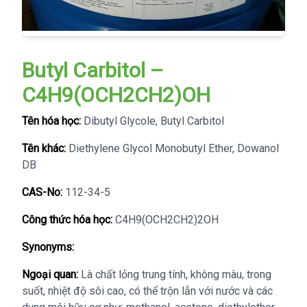
Butyl Carbitol –
C4H9(OCH2CH2)OH
Tên hóa học:
Dibutyl Glycole, Butyl Carbitol
Tên khác:
Diethylene Glycol Monobutyl Ether, Dowanol
DB
CAS-No:
112-34-5
Công thức hóa học:
C4H9(OCH2CH2)2OH
Synonyms:
Ngoại quan:
Là chất lỏng trung tính, không màu, trong
suốt, nhiệt độ sôi cao, có thể trộn lẫn với nước và các