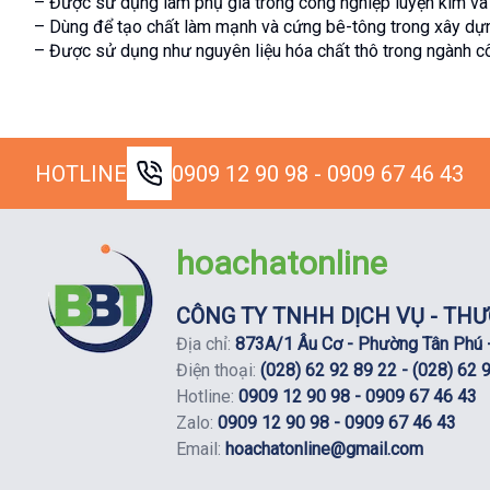
– Được sử dụng làm phụ gia trong công nghiệp luyện kim và 
– Dùng để tạo chất làm mạnh và cứng bê-tông trong xây dự
– Được sử dụng như nguyên liệu hóa chất thô trong ngành c
HOTLINE
0909 12 90 98 - 0909 67 46 43
hoachatonline
CÔNG TY TNHH DỊCH VỤ - THƯ
Địa chỉ:
873A/1 Âu Cơ - Phường Tân Phú -
Điện thoại:
(028) 62 92 89 22 - (028) 62 
Hotline:
0909 12 90 98 - 0909 67 46 43
Zalo:
0909 12 90 98 - 0909 67 46 43
Email:
hoachatonline@gmail.com