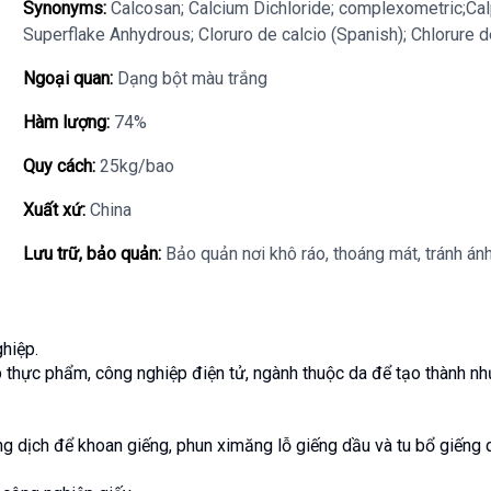
Synonyms:
Calcosan; Calcium Dichloride; complexometric;Cal
Superflake Anhydrous; Cloruro de calcio (Spanish); Chlorure d
Ngoại quan:
Dạng bột màu trắng
Hàm lượng:
74%
Quy cách:
25kg/bao
Xuất xứ:
China
Lưu trữ, bảo quản:
Bảo quản nơi khô ráo, thoáng mát, tránh ánh
hiệp.
 thực phẩm, công nghiệp điện tử, ngành thuộc da để tạo thành nhự
 dịch để khoan giếng, phun ximăng lỗ giếng dầu và tu bổ giếng 