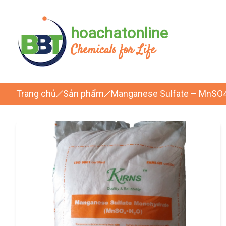
hoachatonline
Chemicals for Life
Trang chủ
Sản phẩm
Manganese Sulfate – MnSO