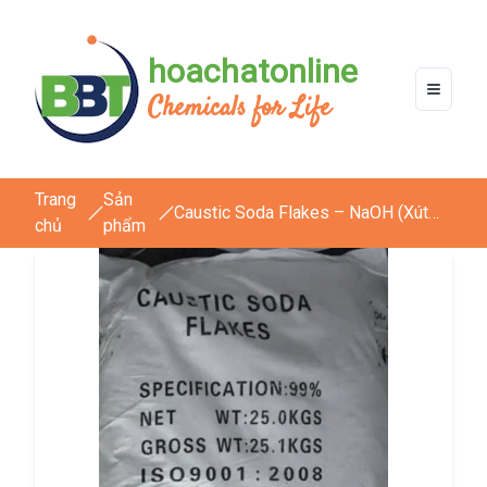
hoachatonline
Chemicals for Life
Trang
Sản
Caustic Soda Flakes – NaOH (Xút
chủ
phẩm
vảy Trung Quốc)