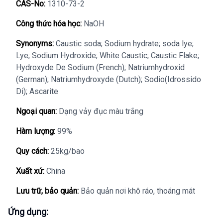
CAS-No:
1310-73-2
Công thức hóa học:
NaOH
Synonyms:
Caustic soda; Sodium hydrate; soda lye;
Lye; Sodium Hydroxide; White Caustic; Caustic Flake;
Hydroxyde De Sodium (French); Natriumhydroxid
(German); Natriumhydroxyde (Dutch); Sodio(Idrossido
Di); Ascarite
Ngoại quan:
Dạng vảy đục màu trắng
Hàm lượng:
99%
Quy cách:
25kg/bao
Xuất xứ:
China
Lưu trữ, bảo quản:
Bảo quản nơi khô ráo, thoáng mát
Ứng dụng: